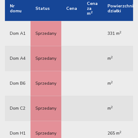
Cena
Nr
Powierzchnia
Status
Cena
za
domu
działki
2
m
2
Dom A1
Sprzedany
331 m
2
Dom A4
Sprzedany
m
2
Dom B6
Sprzedany
m
2
Dom C2
Sprzedany
m
2
Dom H1
Sprzedany
265 m