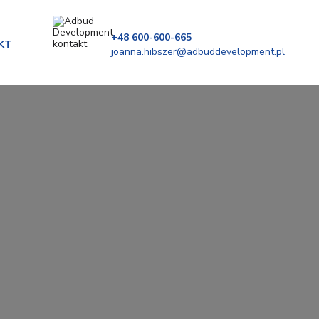
+48 600-600-665
KT
joanna.hibszer@adbuddevelopment.pl