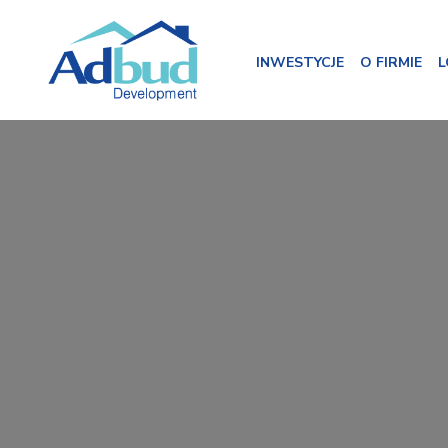
Skip
to
content
INWESTYCJE
O FIRMIE
L