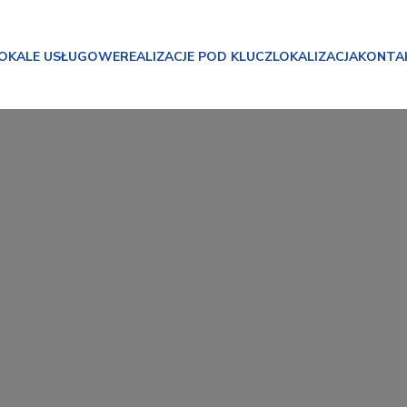
OKALE USŁUGOWE
REALIZACJE POD KLUCZ
LOKALIZACJA
KONTA