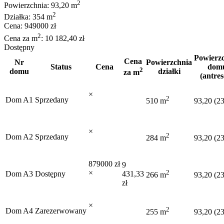
2
Powierzchnia: 93,20 m
2
Działka: 354 m
Cena: 949000 zł
2
Cena za m
: 10 182,40 zł
Dostępny
Powierz
Cena
Nr
Powierzchnia
Status
Cena
dom
2
domu
działki
za m
(antres
×
2
Dom A1
Sprzedany
510 m
93,20 (2
×
2
Dom A2
Sprzedany
284 m
93,20 (2
879000 zł
9
×
2
Dom A3
Dostępny
431,33
266 m
93,20 (2
zł
×
2
Dom A4
Zarezerwowany
255 m
93,20 (2