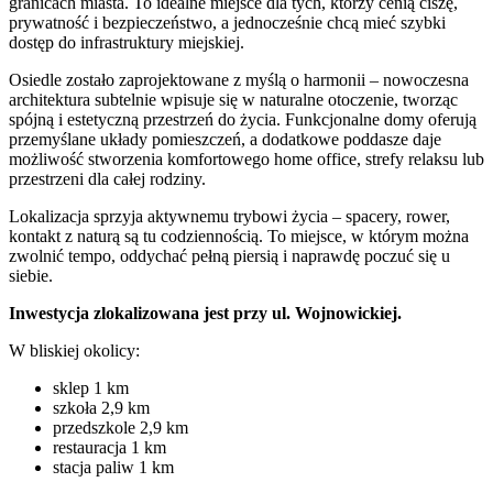
granicach miasta. To idealne miejsce dla tych, którzy cenią ciszę,
prywatność i bezpieczeństwo, a jednocześnie chcą mieć szybki
dostęp do infrastruktury miejskiej.
Osiedle zostało zaprojektowane z myślą o harmonii – nowoczesna
architektura subtelnie wpisuje się w naturalne otoczenie, tworząc
spójną i estetyczną przestrzeń do życia. Funkcjonalne domy oferują
przemyślane układy pomieszczeń, a dodatkowe poddasze daje
możliwość stworzenia komfortowego home office, strefy relaksu lub
przestrzeni dla całej rodziny.
Lokalizacja sprzyja aktywnemu trybowi życia – spacery, rower,
kontakt z naturą są tu codziennością. To miejsce, w którym można
zwolnić tempo, oddychać pełną piersią i naprawdę poczuć się u
siebie.
Inwestycja zlokalizowana jest przy ul. Wojnowickiej.
W bliskiej okolicy:
sklep 1 km
szkoła 2,9 km
przedszkole 2,9 km
restauracja 1 km
stacja paliw 1 km