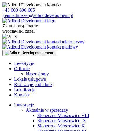
Skip
to
+48 600-600-665
content
joanna.hibszer@adbuddevelopment.pl
Z dumą wspieramy
wrocławski żużel
Inwestycje
O firmie
Nasze domy
Lokale usługowe
Realizacje pod klucz
Lokalizacja
Kontakt
Inwestycje
Aktualnie w sprzedaży
Słoneczne Marszowice VIII
Słoneczne Marszowice IX
Słoneczne Marszowice X