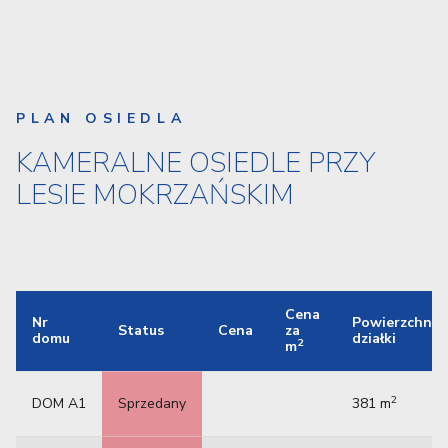
PLAN OSIEDLA
KAMERALNE OSIEDLE PRZY
LESIE MOKRZAŃSKIM
Cena
Nr
Powierzchnia
Status
Cena
za
domu
działki
2
m
2
DOM A1
Sprzedany
381 m