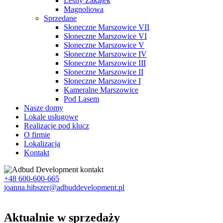
Leśny Zakątek
Magnoliowa
Sprzedane
Słoneczne Marszowice VII
Słoneczne Marszowice VI
Słoneczne Marszowice V
Słoneczne Marszowice IV
Słoneczne Marszowice III
Słoneczne Marszowice II
Słoneczne Marszowice I
Kameralne Marszowice
Pod Lasem
Nasze domy
Lokale usługowe
Realizacje pod klucz
O firmie
Lokalizacja
Kontakt
+48 600-600-665
joanna.hibszer@adbuddevelopment.pl
Aktualnie w sprzedaży