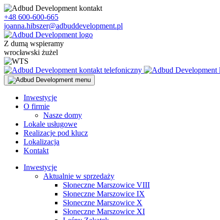
Skip
to
+48 600-600-665
content
joanna.hibszer@adbuddevelopment.pl
Z dumą wspieramy
wrocławski żużel
Inwestycje
O firmie
Nasze domy
Lokale usługowe
Realizacje pod klucz
Lokalizacja
Kontakt
Inwestycje
Aktualnie w sprzedaży
Słoneczne Marszowice VIII
Słoneczne Marszowice IX
Słoneczne Marszowice X
Słoneczne Marszowice XI