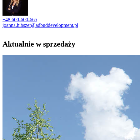
+48 600-600-665
joanna.hibszer@adbuddevelopment.pl
Aktualnie w sprzedaży