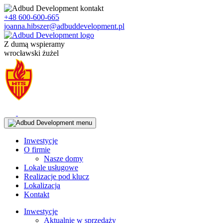
Skip
to
+48 600-600-665
content
joanna.hibszer@adbuddevelopment.pl
Z dumą wspieramy
wrocławski żużel
Inwestycje
O firmie
Nasze domy
Lokale usługowe
Realizacje pod klucz
Lokalizacja
Kontakt
Inwestycje
Aktualnie w sprzedaży