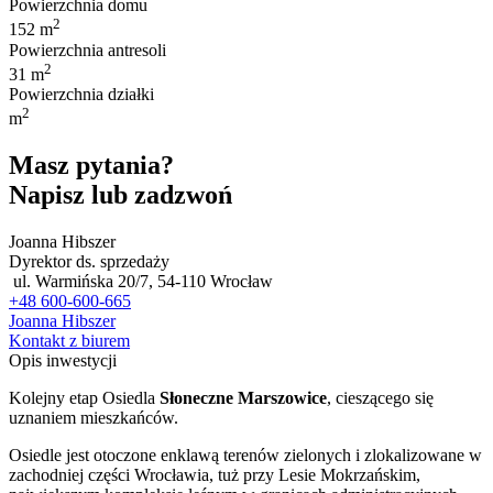
Powierzchnia domu
2
152 m
Powierzchnia antresoli
2
31 m
Powierzchnia działki
2
m
Masz pytania?
Napisz lub zadzwoń
Joanna Hibszer
Dyrektor ds. sprzedaży
ul. Warmińska 20/7, 54-110 Wrocław
+48 600-600-665
Joanna Hibszer
Kontakt z biurem
Opis inwestycji
Kolejny etap Osiedla
Słoneczne Marszowice
, cieszącego się
uznaniem mieszkańców.
Osiedle jest otoczone enklawą terenów zielonych i zlokalizowane w
zachodniej części Wrocławia, tuż przy Lesie Mokrzańskim,