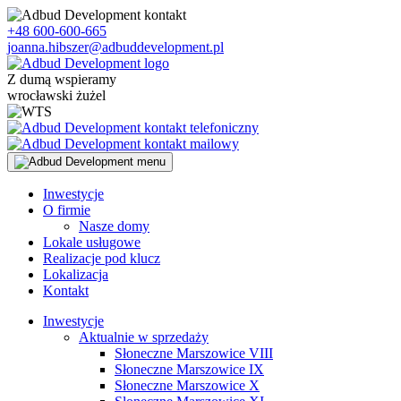
Skip
to
+48 600-600-665
content
joanna.hibszer@adbuddevelopment.pl
Z dumą wspieramy
wrocławski żużel
Inwestycje
O firmie
Nasze domy
Lokale usługowe
Realizacje pod klucz
Lokalizacja
Kontakt
Inwestycje
Aktualnie w sprzedaży
Słoneczne Marszowice VIII
Słoneczne Marszowice IX
Słoneczne Marszowice X