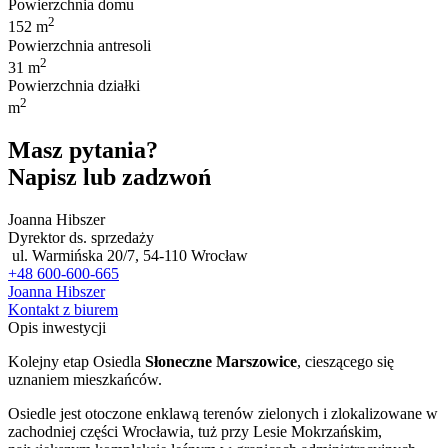
Powierzchnia domu
2
152 m
Powierzchnia antresoli
2
31 m
Powierzchnia działki
2
m
Masz pytania?
Napisz lub zadzwoń
Joanna Hibszer
Dyrektor ds. sprzedaży
ul. Warmińska 20/7, 54-110 Wrocław
+48 600-600-665
Joanna Hibszer
Kontakt z biurem
Opis inwestycji
Kolejny etap Osiedla
Słoneczne Marszowice
, cieszącego się
uznaniem mieszkańców.
Osiedle jest otoczone enklawą terenów zielonych i zlokalizowane w
zachodniej części Wrocławia, tuż przy Lesie Mokrzańskim,