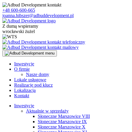
Skip
to
+48 600-600-665
content
joanna.hibszer@adbuddevelopment.pl
Z dumą wspieramy
wrocławski żużel
Inwestycje
O firmie
Nasze domy
Lokale usługowe
Realizacje pod klucz
Lokalizacja
Kontakt
Inwestycje
Aktualnie w sprzedaży
Słoneczne Marszowice VIII
Słoneczne Marszowice IX
Słoneczne Marszowice X