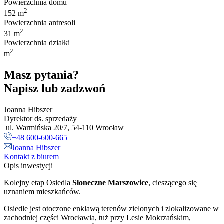
Powierzchnia domu
2
152 m
Powierzchnia antresoli
2
31 m
Powierzchnia działki
2
m
Masz pytania?
Napisz lub zadzwoń
Joanna Hibszer
Dyrektor ds. sprzedaży
ul. Warmińska 20/7, 54-110 Wrocław
+48 600-600-665
Joanna Hibszer
Kontakt z biurem
Opis inwestycji
Kolejny etap Osiedla
Słoneczne Marszowice
, cieszącego się
uznaniem mieszkańców.
Osiedle jest otoczone enklawą terenów zielonych i zlokalizowane w
zachodniej części Wrocławia, tuż przy Lesie Mokrzańskim,