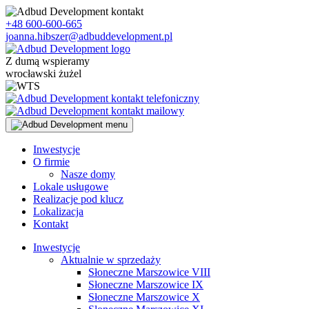
Skip
to
+48 600-600-665
content
joanna.hibszer@adbuddevelopment.pl
Z dumą wspieramy
wrocławski żużel
Inwestycje
O firmie
Nasze domy
Lokale usługowe
Realizacje pod klucz
Lokalizacja
Kontakt
Inwestycje
Aktualnie w sprzedaży
Słoneczne Marszowice VIII
Słoneczne Marszowice IX
Słoneczne Marszowice X