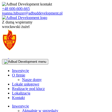
Skip
to
+48 600-600-665
content
joanna.hibszer@adbuddevelopment.pl
Z dumą wspieramy
wrocławski żużel
Inwestycje
O firmie
Nasze domy
Lokale usługowe
Realizacje pod klucz
Lokalizacja
Kontakt
Inwestycje
Aktualnie w sprzedaży