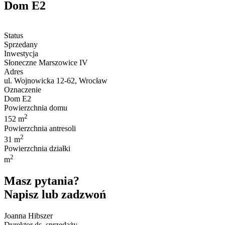
Dom E2
Status
Sprzedany
Inwestycja
Słoneczne Marszowice IV
Adres
ul. Wojnowicka 12-62, Wrocław
Oznaczenie
Dom E2
Powierzchnia domu
2
152 m
Powierzchnia antresoli
2
31 m
Powierzchnia działki
2
m
Masz pytania?
Napisz lub zadzwoń
Joanna Hibszer
Dyrektor ds. sprzedaży