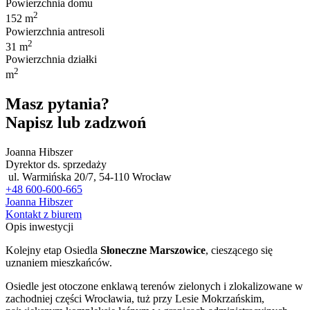
Powierzchnia domu
2
152 m
Powierzchnia antresoli
2
31 m
Powierzchnia działki
2
m
Masz pytania?
Napisz lub zadzwoń
Joanna Hibszer
Dyrektor ds. sprzedaży
ul. Warmińska 20/7, 54-110 Wrocław
+48 600-600-665
Joanna Hibszer
Kontakt z biurem
Opis inwestycji
Kolejny etap Osiedla
Słoneczne Marszowice
, cieszącego się
uznaniem mieszkańców.
Osiedle jest otoczone enklawą terenów zielonych i zlokalizowane w
zachodniej części Wrocławia, tuż przy Lesie Mokrzańskim,