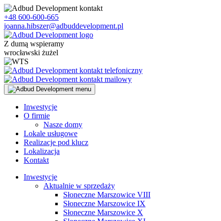
Skip
to
+48 600-600-665
content
joanna.hibszer@adbuddevelopment.pl
Z dumą wspieramy
wrocławski żużel
Inwestycje
O firmie
Nasze domy
Lokale usługowe
Realizacje pod klucz
Lokalizacja
Kontakt
Inwestycje
Aktualnie w sprzedaży
Słoneczne Marszowice VIII
Słoneczne Marszowice IX
Słoneczne Marszowice X