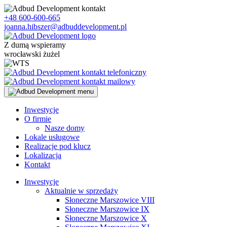
Skip
to
+48 600-600-665
content
joanna.hibszer@adbuddevelopment.pl
Z dumą wspieramy
wrocławski żużel
Inwestycje
O firmie
Nasze domy
Lokale usługowe
Realizacje pod klucz
Lokalizacja
Kontakt
Inwestycje
Aktualnie w sprzedaży
Słoneczne Marszowice VIII
Słoneczne Marszowice IX
Słoneczne Marszowice X