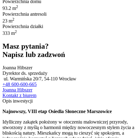
Powierzchnia domu
2
93.2 m
Powierzchnia antresoli
2
23 m
Powierzchnia działki
2
333 m
Masz pytania?
Napisz lub zadzwoń
Joanna Hibszer
Dyrektor ds. sprzedaży
ul. Warmińska 20/7, 54-110 Wrocław
+48 600-600-665
Joanna Hibszer
Kontakt z biurem
Opis inwestycji
Najnowszy, VIII etap Osiedla Słoneczne Marszowice
Idylliczny zakątek położony w otoczeniu malowniczej przyrody,
stworzony z myślą o harmonii między nowoczesnym stylem życia a
bliskością natury. Mieszkańcy mogą tu cieszyć się spokojem, a