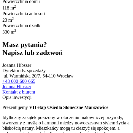
Powierzchnia domu
2
118 m
Powierzchnia antresoli
2
23 m
Powierzchnia działki
2
330 m
Masz pytania?
Napisz lub zadzwoń
Joanna Hibszer
Dyrektor ds. sprzedaży
ul. Warmińska 20/7, 54-110 Wrocław
+48 600-600-665
Joanna Hibszer
Kontakt z biurem
Opis inwestycji
Prezentujemy
VII etap Osiedla Słoneczne Marszowice
Idylliczny zakątek położony w otoczeniu malowniczej przyrody,
stworzony z myślą o harmonii między nowoczesnym stylem życia a
bliskością natury. Mieszkańcy mogą tu cieszyć się spokojem, a