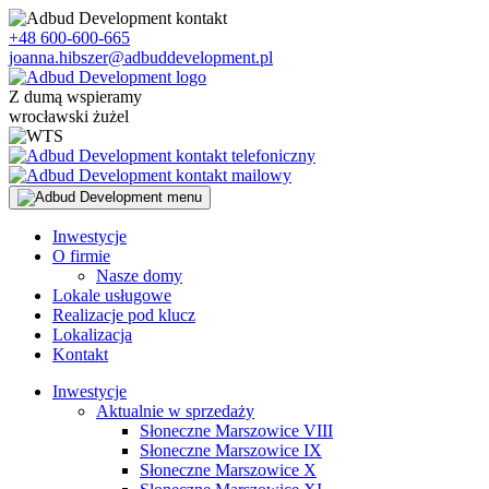
Skip
to
+48 600-600-665
content
joanna.hibszer@adbuddevelopment.pl
Z dumą wspieramy
wrocławski żużel
Inwestycje
O firmie
Nasze domy
Lokale usługowe
Realizacje pod klucz
Lokalizacja
Kontakt
Inwestycje
Aktualnie w sprzedaży
Słoneczne Marszowice VIII
Słoneczne Marszowice IX
Słoneczne Marszowice X