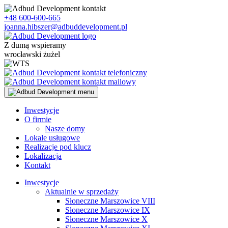
Skip
to
+48 600-600-665
content
joanna.hibszer@adbuddevelopment.pl
Z dumą wspieramy
wrocławski żużel
Inwestycje
O firmie
Nasze domy
Lokale usługowe
Realizacje pod klucz
Lokalizacja
Kontakt
Inwestycje
Aktualnie w sprzedaży
Słoneczne Marszowice VIII
Słoneczne Marszowice IX
Słoneczne Marszowice X