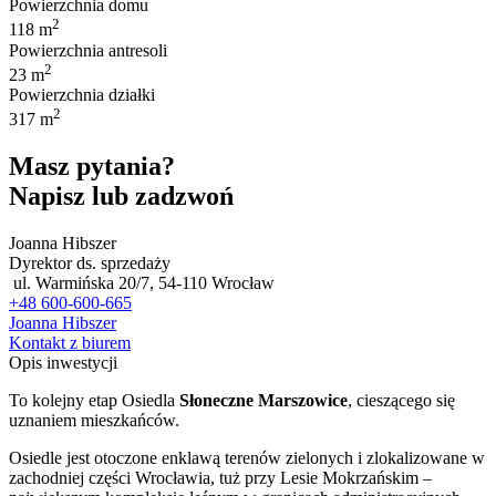
Powierzchnia domu
2
118 m
Powierzchnia antresoli
2
23 m
Powierzchnia działki
2
317 m
Masz pytania?
Napisz lub zadzwoń
Joanna Hibszer
Dyrektor ds. sprzedaży
ul. Warmińska 20/7, 54-110 Wrocław
+48 600-600-665
Joanna Hibszer
Kontakt z biurem
Opis inwestycji
To kolejny etap Osiedla
Słoneczne Marszowice
, cieszącego się
uznaniem mieszkańców.
Osiedle jest otoczone enklawą terenów zielonych i zlokalizowane w
zachodniej części Wrocławia, tuż przy Lesie Mokrzańskim –