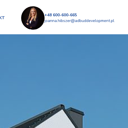
+48 600-600-665
KT
joanna.hibszer@adbuddevelopment.pl