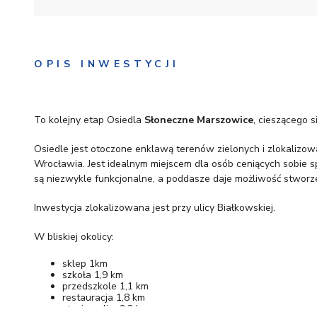
OPIS INWESTYCJI
To kolejny etap Osiedla
Słoneczne Marszowice
, cieszącego 
Osiedle jest otoczone enklawą terenów zielonych i zlokalizo
Wrocławia. Jest idealnym miejscem dla osób ceniących sobie 
są niezwykle funkcjonalne, a poddasze daje możliwość stworze
Inwestycja zlokalizowana jest przy ulicy Białkowskiej.
W bliskiej okolicy:
sklep 1km
szkoła 1,9 km
przedszkole 1,1 km
restauracja 1,8 km
stacja paliw 2,3 km