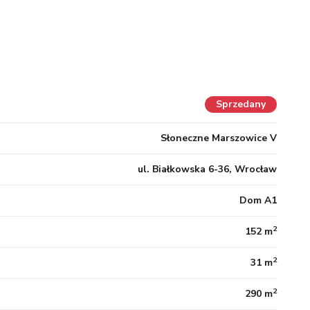
Sprzedany
Słoneczne Marszowice V
ul. Białkowska 6-36, Wrocław
Dom A1
2
152 m
2
31 m
2
290 m