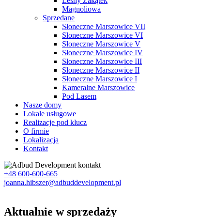
Leśny Zakątek
Magnoliowa
Sprzedane
Słoneczne Marszowice VII
Słoneczne Marszowice VI
Słoneczne Marszowice V
Słoneczne Marszowice IV
Słoneczne Marszowice III
Słoneczne Marszowice II
Słoneczne Marszowice I
Kameralne Marszowice
Pod Lasem
Nasze domy
Lokale usługowe
Realizacje pod klucz
O firmie
Lokalizacja
Kontakt
+48 600-600-665
joanna.hibszer@adbuddevelopment.pl
Aktualnie w sprzedaży