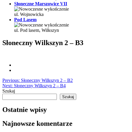
Słoneczne Marszowice VII
ul. Wojnowicka
Pod Lasem
ul. Pod lasem, Wilkszyn
Słoneczny Wilkszyn 2 – B3
Nawigacja
Previous:
Słoneczny Wilkszyn 2 – B2
Next:
Słoneczny Wilkszyn 2 – B4
wpisu
Szukaj
Szukaj
Ostatnie wpisy
Najnowsze komentarze