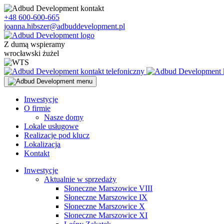
Skip
to
+48 600-600-665
content
joanna.hibszer@adbuddevelopment.pl
Z dumą wspieramy
wrocławski żużel
Inwestycje
O firmie
Nasze domy
Lokale usługowe
Realizacje pod klucz
Lokalizacja
Kontakt
Inwestycje
Aktualnie w sprzedaży
Słoneczne Marszowice VIII
Słoneczne Marszowice IX
Słoneczne Marszowice X
Słoneczne Marszowice XI