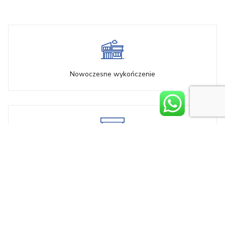
Nowoczesne wykończenie
Elektryczne rolety na parterze
Ogrzewanie podłogowe na parterze oraz na piętrze